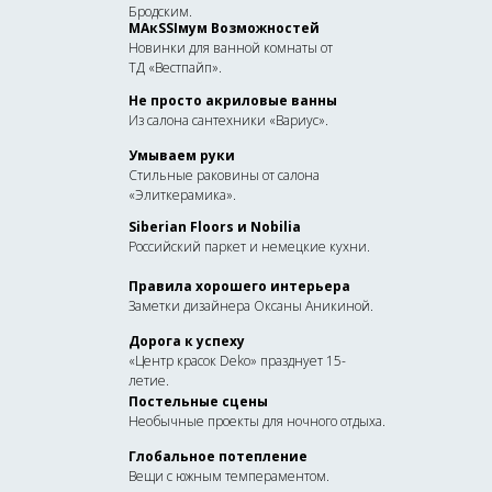
Бродским.
MA
к
SSI
мум
Возможностей
Новинки для ванной комнаты от
ТД «Вестпайп».
Не просто акриловые ванны
Из салона сантехники «Вариус».
Умываем руки
Стильные раковины от салона
«Элиткерамика».
Siberian
Floors
и
Nobilia
Российский паркет и немецкие кухни.
Правила хорошего интерьера
Заметки дизайнера Оксаны Аникиной.
Дорога к успеху
«Центр красок Deko» празднует 15-
летие.
Постельные сцены
Необычные проекты для ночного отдыха.
Глобальное потепление
Вещи с южным темпераментом.