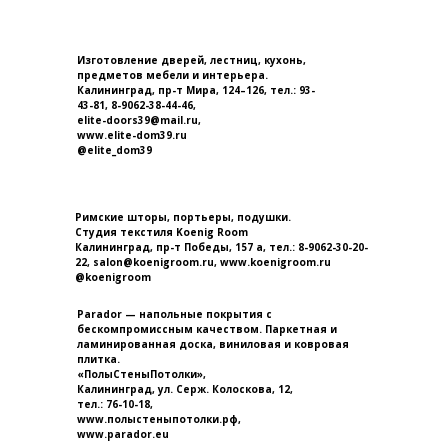
Изготовление дверей, лестниц, кухонь,
предметов мебели и интерьера.
Калининград, пр-т Мира, 124–126, тел.: 93-
43-81, 8-9062-38-44-46,
elite-doors39@mail.ru,
www
.
elite
-
dom
39.
ru
@elite_dom39
Римские шторы, портьеры, подушки.
Студия текстиля Koenig Room
Калининград, пр-т Победы, 157 а, тел.: 8-9062-30-20-
22, salon@koenigroom.ru, www.koenigroom.ru
@koenigroom
Parador — напольные покрытия с
бескомпромиссным качеством. Паркетная и
ламинированная доска, виниловая и ковровая
плитка.
«ПолыСтеныПотолки»,
Калининград, ул. Серж. Колоскова, 12,
тел.: 76-10-18,
www.полыстеныпотолки.рф,
www.parador.eu