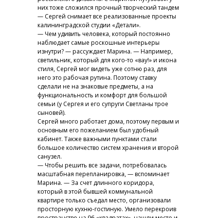
них тоже сложился прочный творческий тандем
— Сергей снимает все реализованные проекты
калининградской студии «Детали».
— Чем удивить человека, который постоянно
наблюдает самые роскошные интерьеры
изнутри? — рассуждает Марина. — Например,
светильник, который для кого-то «вау!» и икона
стиля, Сергей мог видеть уже сотню раз, для
него это рабочая рутина. Поэтому ставку
сделали не на знаковые предметы, а на
функциональность и комфорт для большой
семьи (у Сергея и его супруги Светланы трое
сыновей).
Сергей много работает дома, поэтому первым и
основным его пожеланием был удобный
кабинет. Также важными пунктами стали
большое количество систем хранения и второй
санузел.
— Чтобы решить все задачи, потребовалась
масштабная перепланировка, — вспоминает
Марина. — За счет длинного коридора,
который в этой бывшей коммунальной
квартире только съедал место, организовали
просторную кухню-гостиную. Умело перекроив
пространство на 96 «квадратах», нашли место и