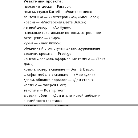
Участники проекта:
паркетная доска — Parador;
плитка, стулья Kartell — «Элиткерамика»;
сантехника — «Элиткерамика», «Биеннале»;
краска — «Мастерская цвета Dulux»;
лепной декор — «Ар Нуво»;
натяжные текстильные потолки, встроенное
освещение — «Вира»;
кухня — «Хаус Люкс»;
обеденный стол, стулья, диван, журнальные
столики, кровать — Prestige;
консоль, зеркала, оформление камина — «Элит
Дом»;
кресла, ковер в спальне — Dom & Decor;
шкафы, мебель в спальне — «Мир кухни»;
двери, обшивка порталов — «Дом стиль»;
картина — галерея H.art;
текстиль — Koenig room;
фрески, обои — «Дом итальянской мебели и
английского текстиля»;
светильники — «Гринвест».