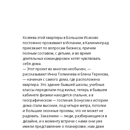
Хозяева этой квартиры в Большом Исаково
постоянно проживают в Испании, в Калининград
приезжают по вопросам бизнеса, причем
полным составом, с детьми, и во время
длительных командировок хотят чувствовать
себя дома.
— Этот проект во многом необычен, —
рассказывают Инна Толмачева и Елена Терехова,
— начиная с самого дома, где расположена
квартира. Это здание бывшей школы, учебные
классы переделали под жилье, теперь в бывшем
кабинете физики находится спальня, а в
географическом — гостиная. Бонусом к истории
дома стали высокие, под четыре метра, потолки
и большие оконные проемы, что не может не
радовать. Заказчики — люди, разбирающиеся в
дизайне, и к моменту встречи с нами они уже
имели представление о планировке, нам даже