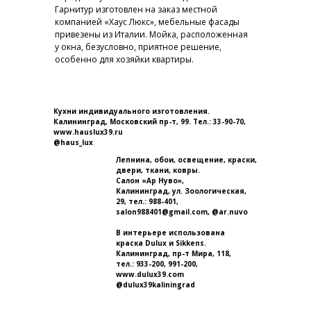
Гарнитур изготовлен на заказ местной
компанией «Хаус Люкс», мебельные фасады
привезены из Италии. Мойка, расположенная
у окна, безусловно, приятное решение,
особенно для хозяйки квартиры.
Кухни индивидуального изготовления.
Калининград, Московский пр-т, 99. Тел.: 33-90-70,
www.hauslux39.ru
@haus_lux
Лепнина, обои, освещение, краски,
двери, ткани, ковры.
Салон «Ар Нуво»,
Калининград, ул. Зоологическая,
29, тел.: 988-401,
salon988401@gmail.com, @ar.nuvo
В интерьере использована
краска Dulux и Sikkens.
Калининград, пр-т Мира, 118,
тел.: 933-200, 991-200,
www.dulux39.com
@dulux39kaliningrad