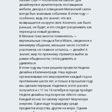
ласкает слух — «полетели на iSaloni». Для
дизайнеров и архитекторов, поставщиков
мебели, декора и освещения Миланский салон
всегда был знаковым событием. В этом году —
особенно, ведь это значит, что все
возвращается на круги своя. Конечно, как было
раньше, не будет, и это следует расценивать как
переход на новый уровень
В Милане тоже многое поменялось —
вертикальные стенды в Fiera Milano, сведенное к
минимуму общение, меньшее число гостей и
участников, но главное осталось — дизайн! А
значит, мир по-прежнему стремится выйти за
рамки обыденности, готов удивлять и
удивляться.
В этом году мы тоже решили провести Неделю
дизайна в Калининграде. Наш журнал
организовывал это мероприятие каждый год на
протяжении шести лет, и только в прошлом году
мы сделали перерыв. Надеемся, в этот раз все
получится и с 11 по 16 октября в городе пройдет
Неделя дизайна под лозунгом «Место силы».
Каждый из нас по-своему черпает творческую
энергию. Одни ищут подзарядку среди
предметов искусства, другие на море. Одним