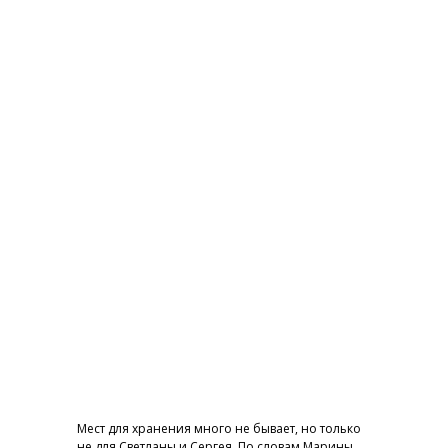
Мест для хранения много не бывает, но только
не для Светланы и Сергея. По словам Марины,