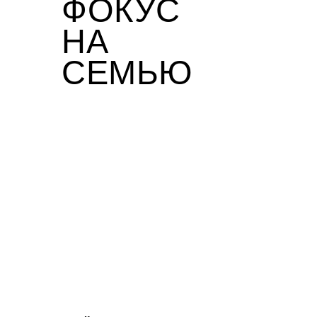
ФОКУС
НА
СЕМЬЮ
текст: Ольга Синявская
фото: Сергей Ананьев