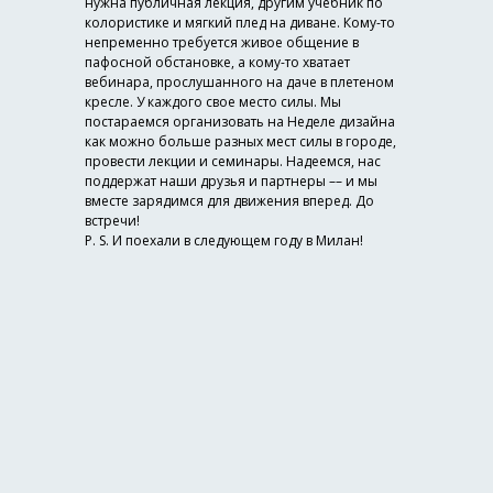
нужна публичная лекция, другим учебник по
колористике и мягкий плед на диване. Кому-то
непременно требуется живое общение в
пафосной обстановке, а кому-то хватает
вебинара, прослушанного на даче в плетеном
кресле. У каждого свое место силы. Мы
постараемся организовать на Неделе дизайна
как можно больше разных мест силы в городе,
провести лекции и семинары. Надеемся, нас
поддержат наши друзья и партнеры –– и мы
вместе зарядимся для движения вперед. До
встречи!
P. S. И поехали в следующем году в Милан!